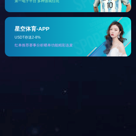
© 2024 星空体育·(中国)官方网站有限公司 中华人民共和国互