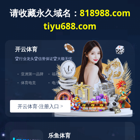
人才发展
助力员工成为更好的自己。
校园招聘
社会招聘
人才发展
多元化发展路径
我们将企业的高质量发展与提升员工的满足感、幸福感和安全
感视为一体，双轨并进，为员工定制与企业愿景相契合的个性
化成长蓝图和职业发展路径。管理通道，关注领导力、团队管
理和业务运营等方面能力的培养与发展，在这里，员工可以实
现从基础的管理岗位至更高层级管理岗位的进阶；专业技术通
道，鼓励和支持员工在专业领域内不断深入研究和发展，成长
为高水平的技术人才。我们支持人才多元化发展，营造鼓励成