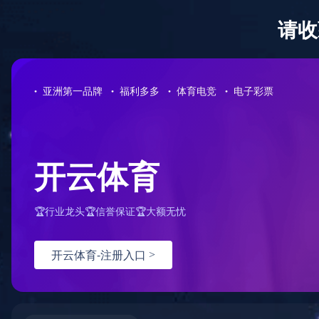
首
星
首页
页
站
员工与文化
党建园地
党建动态
暖在冬日 爱洒基层
来源：李江 孙磊 罗婧 贾雯雯 发布时间：2014-01-27
0
返回