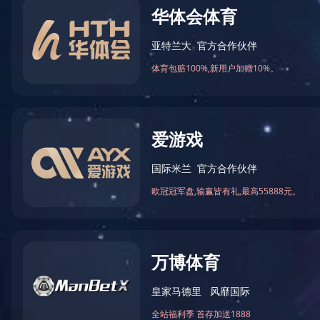
在马年新春佳节即将来临之际，为了让企业困难职工、高港区
行走访慰问，分发慰问金，送上全体扬子江人的关怀和祝福。
给困难职工送温
“春节快到了，家中年货准备得怎么样了？生活上还有什么困
部署，由工会组织实施，向116名困难职工发放慰问金，累计款额1
“新年快到了，集团领导给我们发放慰问金，我们感到很温暖
江这样的大家庭里面，从不让一名职工因生活一时困难而被压垮
向困难群众献爱
1月25日至26日，由集团党委领导成员、部门负责人带队，
区282户困难户发放了14余万元慰问金和御寒衣物。
慰问队伍踩着乡间道路，走进贫困户家庭，促膝交谈，嘘寒