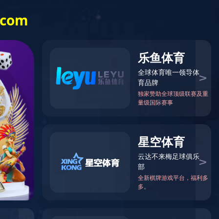
加入我
员工与文
简体中
们
化
文