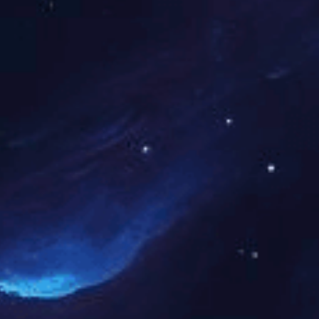
重温誓词强党性，创先争优当先锋 ——集团党委庆“
7月1日，在建党95周年之际，星空体育·(中国)官方网站党
吉寿如主持。 大会首项议
2016-07-01
星空体育·(中国)官方网站全面部署“两学一做”学习