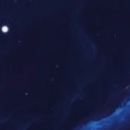
精神
总书记在庆祝中国共产党成立95周年大会上的重要讲话，引导党