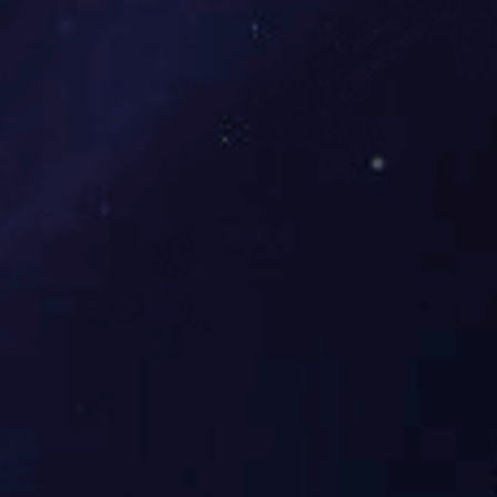
系列讲话、做合格党员”学习教育工作动员部署大会。会议传达了习
团员来到扬州革命烈士陵园进行清明祭扫活动,缅怀革命先烈，传承