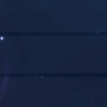
律，6月27日下午，星空体育·(中国)官方网站红歌激荡，党旗
9日上午，集团组织部分党员和团员共计70余人前往南京雨花台