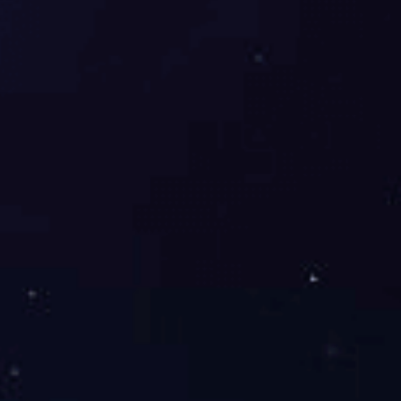
近平总书记关于“两学一做”学习教育的重要指示精神，对学习教
发扬红色文化。 青山埋忠骨，史册载功勋。高高的纪念碑显得格