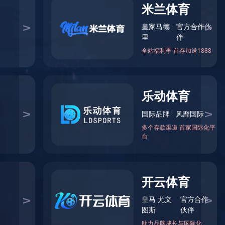
飘扬，集团第18届庆“七一”大合唱比赛在国际会议中心激情上
烈士陵园，开展“缅怀革命先烈，践行两学一做”清明祭扫活动。