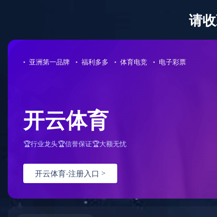
首
星
党建园地
页
站
党建领航，扬子江点燃奋进新征程的“红色引擎”。
党建动态
颂歌唱响 红心向党——星空体育·(中国)官方网站举