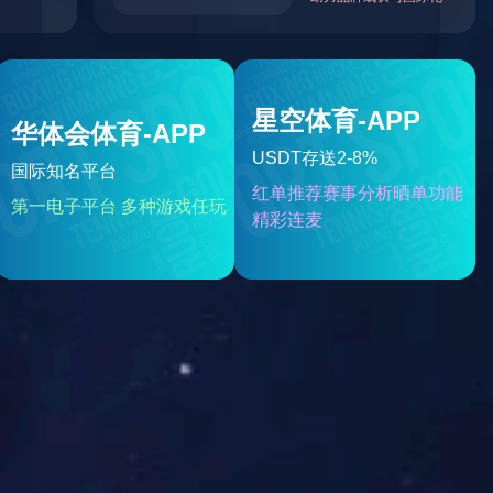
奉献一份爱心。1月13日—21日，集团党委成员、部门负责人