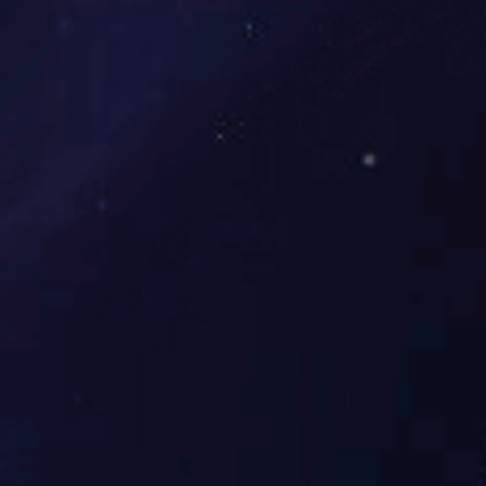
总机电话：86961999
售后服务热线：4009881999
举报电话：0523-86976380
举报邮箱：tsjb@yangzijiang.com
信息反馈邮箱：xxfk@yangzijiang.com
药品不良反应/事件反馈邮箱：PV@yangzijiang.com
关注我们