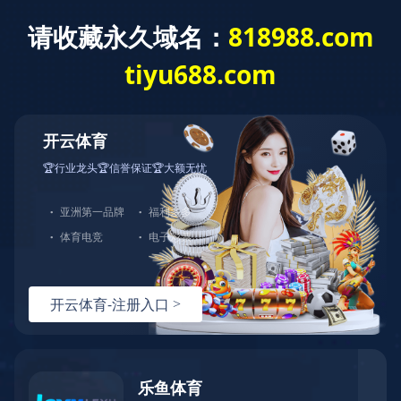
党建园地
党建领航，扬子江点燃奋进新征程的“红色引擎”。
党建动态
缅怀革命先烈 激励奋进斗志