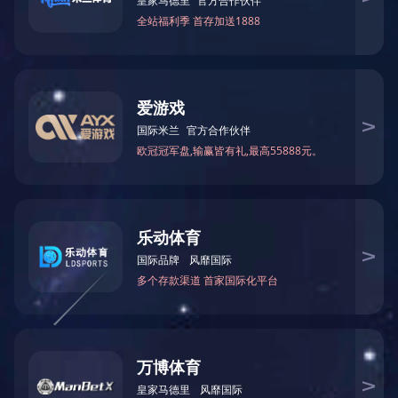
集团广大党员踊跃参加义务植树活动
“我为厂区添把绿” “树坑要挖深一些”，“我来扶树苗”，“土要
踩踩实”…… 3月13日上午，星空体育·(中国)官方网站学雷锋
义务植树活动在江苏海慈生物有限公司展开，来自集团14个党
支部的
2014-03-15
集团召开党的群众路线教育实践活动动员大会
2月26日，星空体育·(中国)官方网站党委召开党的群众路线教
育实践活动动员大会，在全市非公经济领域率先开启教育实践
活动序幕。集团党委书记、董事长兼总经理徐镜人作动员讲