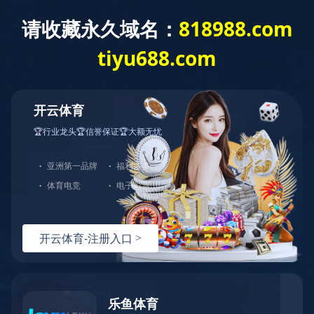
集团介绍
集团创建于1971年，是科技部命名的全国首批创新型企业。
国际奖项
精神文明
创新
质量
品牌
ESG
人才
综合实力